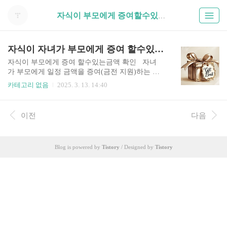
자식이 부모에게 증여할수있는금액 (1)
자식이 자녀가 부모에게 증여 할수있는금액 면제한도
자식이 부모에게 증여 할수있는금액 확인 자녀
가 부모에게 일정 금액을 증여(금전 지원)하는 경
우, 일정 한도 내에서는 증여세가 부과되지 않으
카테고리 없음
2025. 3. 13. 14:40
며, 이를 초과할 경우 증여세 납부 의무가 발생합니
다. 이에 따라, 증여재산공제 한도 및 증여세 신
고 의무 등에 대한 사항을 정확히 이해하는 것이 중
이전
다음
요합니다. 나의 증여세 자동계산하기 → 자녀
가 부모에게 증여 면제한도 우리나라 세법에서
는 직계존속(부모)에게 자녀가 재산을 증여할 경
Blog is powered by
Tistory
/ Designed by
Tistory
우, 10년 동안 5천만 원까지는 증여세가 부과되
지 않는 증여재산공제를 적용하고 있습니다. 즉, 10
년 동안 부모에게 증여한 금액이 5천만 원 이하라
면, 세금 부담 없이 증여가 가능합니다. 이는 자녀
가 부모의 생활비를 지원하거나, 특정한 목적으
로 금전적 도움을 주는 경우에도 적용됩니다..