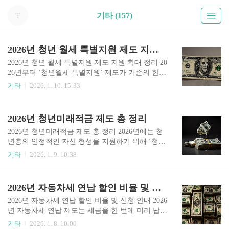
기타 (157)
2026년 청년 월세 특별지원 제도 지원 확대 정리
2026년 청년 월세 특별지원 제도 지원 확대 정리 20
26년부터 ‘청년월세 특별지원’ 제도가 기존의 한시
적 정책에서 벗어나 상시 운영되는 정규 지원사업
기타
2026. 1. 10. 15:33
으로 전환되어 시행됩니다. 그동안 일정 기간에만
신청을 받아 지원하던 방식과 달리, 청년들의 실제
주거·취업 환경 변화에 보다 유연하게 대응할 수
2026년 청년미래적금 제도 총 정리
있도록 제도가 크게 개선된 것이 특징입니다. 이로
인해 독립을 준비하거나 이사, 취업, 전입 시점을
2026년 청년미래적금 제도 총 정리 2026년에는 청
맞이한 청년들이 보다 편리하게 월세 지원을 받을
년층의 안정적인 자산 형성을 지원하기 위해 ‘청년
수 있게 되었습니다. 2026년부터 달라지는 주요 내
미래적금’이라는 새로운 정부 지원 금융상품이 도
기타
2026. 1. 9. 10:38
용 가장 큰 변화는 연중 상시 신청이 가능해졌다는
입될 예정입니다. 이 상품은 그동안 운영되어 온 청
점입니다. 과거에는 정해진 접수 기간을 놓치면 다
년도약계좌의 구조적 한계와 부담 요소를 보완해,
음 해까지 기다려야 했지만, 이제는 이사나 취업 등
보다 현실적인 저축 환경을 제공하는 데 목적이 있
2026년 자동차세 연납 할인 비율 및 신청 안내
개인의 생활 변화 시점에 맞춰 언제든지 신청할 수
습니다. 특히 장기간 납입에 대한 부담을 줄이고,
있습니다...
비교적 짧은 기간 안에 의미 있는 목돈을 마련할 수
2026년 자동차세 연납 할인 비율 및 신청 안내 2026
있도록 설계된 점이 가장 큰 특징입니다. 제도 도입
년 자동차세 연납 제도는 세금을 한 번에 미리 납부
배경과 출시 일정 청년미래적금은 2026년 6월 출시
하는 대신 일정 비율을 할인해 주는 방식으로, 올해
기타
2026. 1. 8. 10:00
를 목표로 준비되고 있으며, 기존 청년도약계좌의