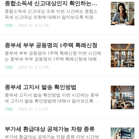
종합소득세 신고대상인지 확인하는법 조회
정에 일정 부분 기여할 것으로 예..
급금 대상자 - 원천징수 초과 납부 : 프리랜서나 사
업자의 경우 소득 지급 시 원천징수된 세액이 실제
종합소득세 신고대상 조회 이번 시간에는 종합소
부담해야 할 세액보다 많을 때 환급이 발생할 수 있
득세 신고대상 조회에 대해서 알아보도록 하겠습
습니다.- 중간예납 초과 납부 : 전년도 11월에 중간
니다. 종합소득세 신고기간 당해 과세기간에 종합
기타
2024. 11. 4. 12:56
예납한 세액이 실제로 납부해야 할 세액보다 많을
소득 금액이 있는 사람은 다음 해 5월 1일부터 5월
경우 그 초과분을 환급받을 수 있습니다.- 세액공
31일까지 종합소득세를 신고하고 납부해야 합니
제 및 감면 : 의료비, 교육비, 기부금 등 다양한 공
다. 성실신고확인서 제출자는 6월 30일까지입니
종부세 부부 공동명의 1주택 특례신청
제를 통해 세액이 감소하여 이미 납부한 세액이 많
다. 신고 및 납부기간이 공휴일, 토요일이면 그 다
을 경우 환급이 ..
음 날까지 신고 및 납부할 수 있습니다. 종합소득
종부세 부부 공동명의 1주택 특례신청 이번 시간에
세 신고대상인지 확인하는법 - 종합소득 종류 종
는 종부세 부부 공동명의 1주택 특례신청에 대해서
합소득의 종류는 다음과 같습니다. 이자소득, 배당
알아보도록 하겠습니다. 종부세 부부 공동명의 특
기타
2024. 11. 4. 11:06
소득, 사업소득, 근로소득, 연금소득, 기타소득 종
례신청 대상 과세기준일 현재 부부가 1주택을 공동
합소득세 신고대상인지 확인하는법 - 신고대상 아
으로 보유하고 다른 가구원은 무주택자여야 합니
닌 경우 다음의 경우에 해당하면 종합소득세 확정
다. 해당 1주택의 공동 보유자 中 주택에 대한 소유
종부세 고지서 발송 확인방법
신고를 하지 않아도 됩니다. 1. 근로소득만 있는 사
지분율이 큰 사람이 납세의무자가 되고 동이한 경
람으로 연말정산을 한 경우. 단, 다..
우 합의에 따라 신청한 1인이 납세의무자가 됩니
종부세 고지서 발송 확인방법 이번 시간에는 종부
다. 공동명의 1주택자의 배우자가 다른 주택을 보
세 고지서 발송 확인방법에 대해서 알아보도록 하
유하고 있으면 특례신청을 할 수 없습니다. 종부세
겠습니다. 종부세 고지서 발송 종부세는 일정 기준
기타
2024. 11. 3. 11:01
부부 공동명의 특례신청 - 부부가 2주택을 소유한
을 초과하는 부동산 보유자에게 부과되는 국세로
경우 부부가 2주택 이상을 소유했을 때 1가구 1주
매년 국세청에서 고지서를 발송합니다. 고지서에
택자로 보는 경우에는 1주택과 특례주택의 소유 지
는 납부해야 할 세액, 납부기한, 납부방법 등이 기
부가세 환급대상 공제가능 차량 종류
분율이 큰 자가 같은 경우에만 특례 적용이 합니
재되어 있습니다. 종부세 고지서 발송 시기 종부세
다. 구분1주택특례주택납세의무자..
고지서는 매년 11월 말부터 12월 초 사이에 국세청
부가세 환급대상 공제가능 차량 종류 이번 시간에