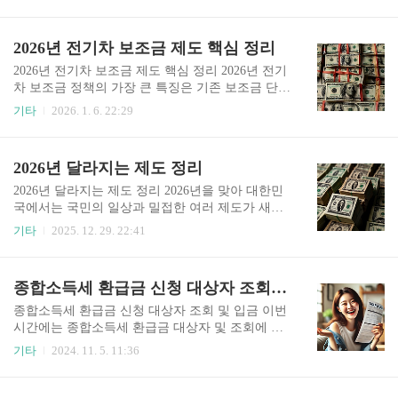
도 납세자에게 비교적 유리한 조건이 유지됩니다.
5년 만기 구조가 청년들에게 부담으로 작용했다는
당초 정부는 단계적인 제도 개편을 통해 연납 할인
점을 반영해 만기 기간을 3년으로 단축했습니다.
율을 3% 수준까지 낮출 계획이었으나, 경기 여건
2026년 전기차 보조금 제도 핵심 정리
이를 통해 사회 초년생이나 소득이 아직 안정되지
과 가계 부담을 고려해 2025년과 동일한 수준인 약
않은 청년들도 ..
5%의 공제율을 유지하기로 결정했습니다. 이에 따
2026년 전기차 보조금 제도 핵심 정리 2026년 전기
라 2026년에도 자동차세 연납을 활용하면 체감할
차 보조금 정책의 가장 큰 특징은 기존 보조금 단가
수 있는 절세 효과를 기대할 수 있습니다. 2026년
를 유지하면서도, 내연기관차에서 전기차로 갈아
기타
2026. 1. 6. 22:29
자동차세 연납 제도 개요 2026년 기준 자동차세 연
타는 소비자에게 추가 인센티브를 제공하는 ‘전환
납 할인율은 약 4.5%에서 최대 5% 수준입니다. 이
지원금’ 제도가 새롭게 도입되었다는 점입니다.
는 1월에 연납을 신청할 경우, 실제로는 2월부터 12
즉, 단순히 전기차를 구매하는 것에서 나아가, 친환
2026년 달라지는 제도 정리
월까지 남아 있는 세액의 5%를 공제해 주는..
경 전환에 실질적으로 기여하는 소비자에게 더 많
은 혜택을 주겠다는 정책 방향이 명확해졌습니다.
2026년 달라지는 제도 정리 2026년을 맞아 대한민
1. 2026년 전기차 국고보조금 기본 구조 2026년에
국에서는 국민의 일상과 밀접한 여러 제도가 새롭
도 전기승용차에 대한 국고보조금 기본 단가는 전
게 시행되거나 일부 내용이 변경될 예정입니다. 이
기타
2025. 12. 29. 22:41
년도와 동일한 수준으로 유지됩니다. 전기승용차
번 제도 개편은 노동·경제 분야를 비롯해 복지, 육
기준 국고보조금은 최대 300만 원까지 지급되며,
아, 청년 정책, 주거 지원, 세금과 생활 규제에 이르
차량 가격과 주행거리, 에너지 효율 등 성능 요소에
기까지 폭넓은 영역을 아우르고 있으며, 국민의 삶
종합소득세 환급금 신청 대상자 조회 및 입금
따라 차등 적용됩니다. 여기에 더해 2026년부터 새
의 질을 높이고 사회적 안전망을 강화하는 데 초점
롭게 도입된 것이 ..
이 맞춰져 있습니다. 노동 및 경제 분야 먼저 노동
종합소득세 환급금 신청 대상자 조회 및 입금 이번
및 경제 분야에서는 최저임금 인상이 가장 눈에 띕
시간에는 종합소득세 환급금 대상자 및 조회에 대
니다. 2026년 최저임금은 시간당 10,320원으로 결
해서 알아보도록 하겠습니다. 종합소득세 환급금
기타
2024. 11. 5. 11:36
정되어, 2025년의 10,030원보다 약 2.9% 인상됩니
조회 종합소득세 환급은 납세자가 한 해 동안 납부
다. 이를 월급으로 환산하면 월 209시간 근무 기준
한 세금이 실제로 부담해야 할 세액보다 많을 경우
약 215만 6,880원 수준으로, 근로자의 기본 소득 안
그 초과분을 돌려받는 제도입니다. 종합소득세 환