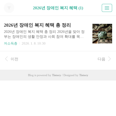
2026년 장애인 복지 혜택 (1)
2026년 장애인 복지 혜택 총 정리
2026년 장애인 복지 혜택 총 정리 2026년을 맞아 정
부는 장애인의 생활 안정과 사회 참여 확대를 목표
로 다양한 복지 제도를 보완·확대하였습니다. 현금
저소득층
2026. 1. 8. 10:30
성 급여 인상부터 돌봄·활동지원 강화, 일자리 확
대, 의료·사회서비스 개선까지 전반적인 지원 수준
이 상향 조정되면서 장애인과 그 가족의 부담을 완
이전
다음
화하는 데 초점이 맞춰져 있습니다. 다음은 2026년
에 적용되는 주요 장애인 복지 혜택과 변화 사항을
분야별로 정리한 내용입니다. 1. 현금성 급여 지원
Blog is powered by
Tistory
/ Designed by
Tistory
확대 2026년에는 물가 상승과 생계비 부담을 반영
해 장애인을 위한 현금 급여가 전반적으로 인상되
었습니다. 우선 장애인연금의 경우, 2026년 1월부
터 월 최대 43만 9,700원까지 지급되며, 이는 기초
급여와 부가급여를 포함한 금액입니다. 특히 소득
인정..