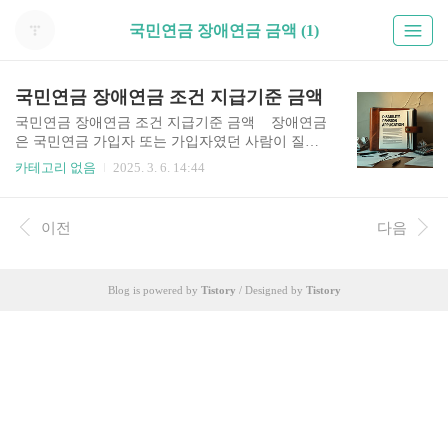
국민연금 장애연금 금액 (1)
국민연금 장애연금 조건 지급기준 금액
국민연금 장애연금 조건 지급기준 금액 장애연금
은 국민연금 가입자 또는 가입자였던 사람이 질병
이나 부상으로 인해 신체적·정신적 장애가 남았
카테고리 없음
2025. 3. 6. 14:44
을 때 안정된 생활을 지원하기 위해 지급되는 급여
입니다. 장애연금은 질병이나 부상이 완치된 이후
에도 장애가 지속되는 경우 지급되며, 장애 발생 즉
이전
다음
시 지급되는 것이 아니라 장애 정도가 고정된 후 심
사를 거쳐 1~4급으로 결정된 장애등급에 따라 지급
됩니다. 만약 초진일*로부터 1년 6개월이 지나
Blog is powered by
Tistory
/ Designed by
Tistory
도 완치되지 않았다면, 이 시점을 기준으로 장애등
급 심사가 이루어집니다. * 초진일: 장애의 주요 원
인이 된 질병이나 부상으로 처음 의사의 진찰을 받
은 날 나의 연금 수령액 조회하기 → 국민연금의 장
애등급, 장애인복지법의 장애등급 차이 국민연금
의 장애등급은 1~4급으로 구분되..