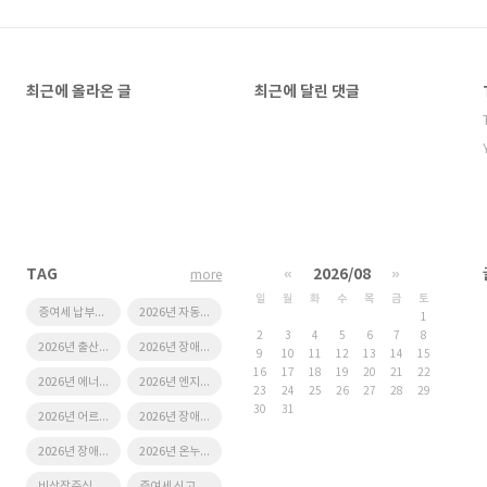
최근에 올라온 글
최근에 달린 댓글
TAG
«
2026/08
»
more
일
월
화
수
목
금
토
증여세 납부기한
2026년 자동차세 연납 할인
1
2
3
4
5
6
7
8
2026년 출산 지원금 혜택
2026년 장애인연금 인상
9
10
11
12
13
14
15
16
17
18
19
20
21
22
2026년 에너지바우처
2026년 엔지니어링 기술자 노임단가
23
24
25
26
27
28
29
30
31
2026년 어르신 스포츠 상품권
2026년 장애수당 인상
2026년 장애인 복지 혜택
2026년 온누리상품권
비상장주식 양도소득세 신고기한
증여세 신고기한