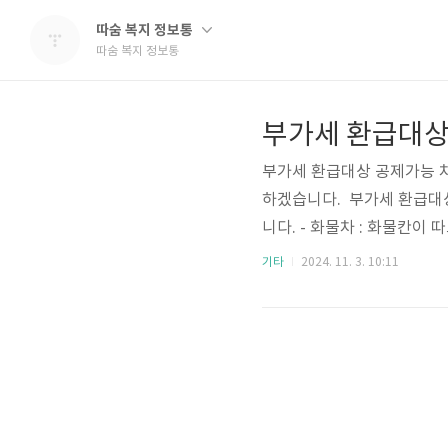
따숨 복지 정보통
따숨 복지 정보통
부가세 환급대상
부가세 환급대상 공제가능 
하겠습니다. 부가세 환급대
니다. - 화물차 : 화물칸이
말고 좌석이 없는 자동차로 뒷
기타
2024. 11. 3. 10:11
동차- 125cc 이하 이륜차
고, 렉스턴스포츠 등이 있고
차량 종류 그리고 영업용으로
대업, 운전학원업 등으로 노란