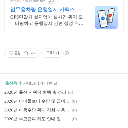
https://info.cartax.biz
광고
업무용차량 운행일지 카택스 운
행일지 자동생성
GPS단말기 설치없이 실시간 위치 모
니터링하고 운행일지 간편 생성 위치
추적기나 GPS단말기가 필요없습니
다. 개인정보보호 설정 기능으로 더
욱 안심!
공감
구독하기
'
출산육아
' 카테고리의 다른 글
2026년 출산 지원금 혜택 총 정리
(0)
2026년 아이돌보미 수당 및 급여 체계 주요 내용 정리
(0)
2026년 아동수당 확대 강화 내용 정리
(0)
2026년 부모급여 제도 안내 및 지원 내용 정리
(0)