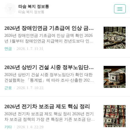
따숨 복지 정보통
따숨 복지 정보통
2026년 장애인연금 기초급여 인상 금액 확인
2026년 장애인연금 기초급여 인상 금액 확인 2026
년 1월부터 장애인연금 지급액이 전년도보다 인상
되어, 수급 대상자는 월 최대 43만 9,700원까지 받
연금
2026. 1. 7. 11:31
을 수 있게 됩니다. 이번 인상은 물가 상승을 반영
하고 장애인의 생활 안정을 강화하기 위한 조치로,
연금액뿐 아니라 수급 기준도 함께 조정되었습니
2026년 상반기 건설 시중 정부노임단가 확인
다. 연금 인상 내용 먼저 연금 인상 내용을 살펴보
면, 장애인연금의 핵심인 기초급여액이 상향 조정
2026년 상반기 건설 시중 정부노임단가 확인 대한
되었습니다. 2025년 소비자물가 상승률(2.1%)을 반
건설협회는 「통계법」에 따라 조사·산출한 2026
영해, 기존 월 34만 2,510원이던 기초급여는 7,190
년 상반기 적용 건설업 시중노임단가(정부노임단
근로
2026. 1. 7. 10:22
원 인상된 34만 9,700원으로 결정되었습니다. 여기
가)를 공식 공표하였으며, 해당 단가는 2026년 1월
에 소득 수준과 생활 여건에 따라 지급되는 부가급
1일부터 적용됩니다. 이번 노임단가는 공공공사 예
여(최대 9만 원)를 더하면, 장애인연금 수급자는 한
정가격 산정, 설계 및 원가계산 시 노무비 산정의
2026년 전기차 보조금 제도 핵심 정리
달에 최대 43만 9,700원을 수령할 수..
기준 자료로 활용되는 중요한 지표입니다. 1. 2026
년 상반기 노임단가 전체 동향 2026년 상반기 기준,
2026년 전기차 보조금 제도 핵심 정리 2026년 전기
건설업 전체 132개 직종의 일 평균 임금은 279,988
차 보조금 정책의 가장 큰 특징은 기존 보조금 단가
원으로 집계되었습니다. 이는 직전 조사인 2025년
를 유지하면서도, 내연기관차에서 전기차로 갈아
기타
2026. 1. 6. 22:29
하반기 대비 약 0.4% 상승한 수치로, 최근 건설 경